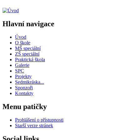
Hlavní navigace
Úvod
O škole
MŠ speciální
ZŠ speciální
Praktická škola
Galerie
SPC
Projekty
Sedmikráska...
Sponzoři
Kontakty
Menu patičky
Prohlášení o přístupnosti
Starší verze stránek
Social links