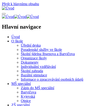
Přejít k hlavnímu obsahu
Hlavní navigace
Úvod
O škole
Úřední deska
Poradenské služby ve škole
Školní jídelna Ibsenova a Barvičova
Organizace školy
Dokumenty
Individuální vzdělávání
Školní zahrada
Bazální stimulace
Informace o zpracovávání osobních údajů
MŠ speciální
Zápis do MŠ speciální
Barvičova
Kyjevská
Otnice
ZŠ speciální