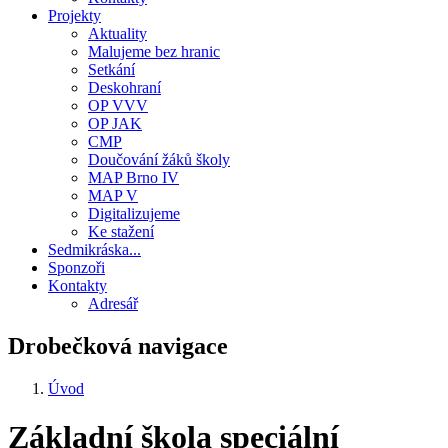
Projekty
Aktuality
Malujeme bez hranic
Setkání
Deskohraní
OP VVV
OP JAK
CMP
Doučování žáků školy
MAP Brno IV
MAP V
Digitalizujeme
Ke stažení
Sedmikráska...
Sponzoři
Kontakty
Adresář
Drobečková navigace
Úvod
Základní škola speciální