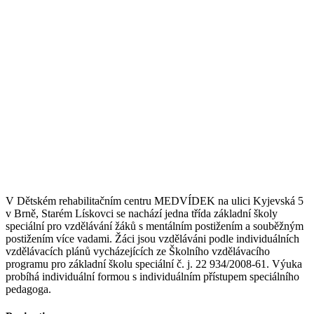
V Dětském rehabilitačním centru MEDVÍDEK na ulici Kyjevská 5
v Brně, Starém Lískovci se nachází jedna třída základní školy
speciální pro vzdělávání žáků s mentálním postižením a souběžným
postižením více vadami. Žáci jsou vzděláváni podle individuálních
vzdělávacích plánů vycházejících ze Školního vzdělávacího
programu pro základní školu speciální č. j. 22 934/2008-61. Výuka
probíhá individuální formou s individuálním přístupem speciálního
pedagoga.