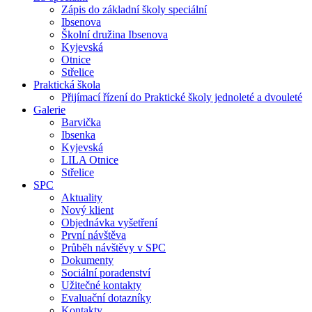
Zápis do základní školy speciální
Ibsenova
Školní družina Ibsenova
Kyjevská
Otnice
Střelice
Praktická škola
Přijímací řízení do Praktické školy jednoleté a dvouleté
Galerie
Barvička
Ibsenka
Kyjevská
LILA Otnice
Střelice
SPC
Aktuality
Nový klient
Objednávka vyšetření
První návštěva
Průběh návštěvy v SPC
Dokumenty
Sociální poradenství
Užitečné kontakty
Evaluační dotazníky
Kontakty