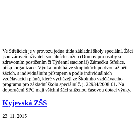
Ve Střelicích je v provozu jedna třída základní školy speciální. Žáci
jsou zároveň uživateli sociálních služeb (Domov pro osoby se
zdravotním postižením či Týdenní stacionář) Zámečku Střelice,
přísp. organizace. Výuka probíhá ve skupinkách po dvou až pěti
žácích, s individuálním přístupem a podle individuálních
vzdělávacích plánů, které vycházejí ze Školního vzdělávacího
programu pro základní školu speciální č. j. 22934/2008-61. Na
doporučení SPC mají všichni žáci sníženou časovou dotaci výuky.
Kyjevská ZŠS
23. 11. 2015