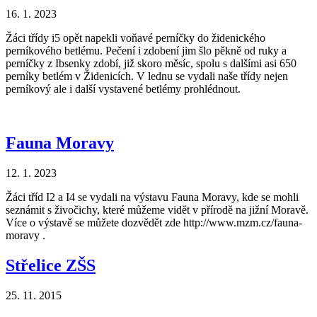
16. 1. 2023
Žáci třídy i5 opět napekli voňavé perníčky do židenického
perníkového betlému. Pečení i zdobení jim šlo pěkně od ruky a
perníčky z Ibsenky zdobí, již skoro měsíc, spolu s dalšími asi 650
perníky betlém v Židenicích. V lednu se vydali naše třídy nejen
perníkový ale i další vystavené betlémy prohlédnout.
Fauna Moravy
12. 1. 2023
Žáci tříd I2 a I4 se vydali na výstavu Fauna Moravy, kde se mohli
seznámit s živočichy, které můžeme vidět v přírodě na jižní Moravě.
Více o výstavě se můžete dozvědět zde http://www.mzm.cz/fauna-
moravy .
Střelice ZŠS
25. 11. 2015