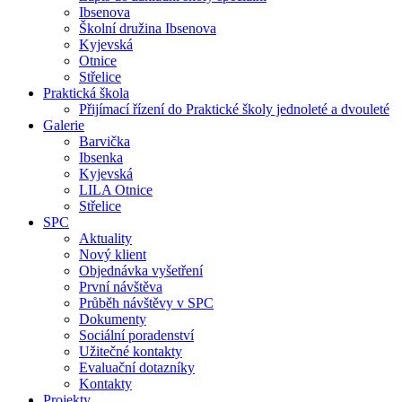
Ibsenova
Školní družina Ibsenova
Kyjevská
Otnice
Střelice
Praktická škola
Přijímací řízení do Praktické školy jednoleté a dvouleté
Galerie
Barvička
Ibsenka
Kyjevská
LILA Otnice
Střelice
SPC
Aktuality
Nový klient
Objednávka vyšetření
První návštěva
Průběh návštěvy v SPC
Dokumenty
Sociální poradenství
Užitečné kontakty
Evaluační dotazníky
Kontakty
Projekty