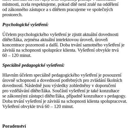
místnosti, zcela respektujeme, pokud dítě není zralé na oddělení
od zákonného zástupce a s dítětem pracujeme ve společných
prostorech.
Psychologické vyšetření:
Účelem psychologického vyšetření je zjistit aktuální dovednosti
dítěte/žáka, zejména aktuální intelektovou úroveň, úroveň
koncentrace pozornosti a další. Doba trvání samotného vyšetření je
závislá na schopnosti spolupráce klienta. Vyšetření obvykle trvá
60 – 120 minut.
Speciálně pedagogické vyšetření:
Hlavním účelem speciálně pedagogického vyšetření je posouzení
úrovně schopností a dovedností potřebných pro zvládání školních
dovedností. Následně jsou výsledky zohledněny v doporučení
pro vzdělávání dítěte/žáka. Součástí vyšetření je také konzultace
se zákonnými zástupci dítěte/žáka, případně konzultace s pedagogy.
Doba trvání vyšetření je závislá na schopnosti klienta spolupracovat.
Vyšetření obvykle trvá 60 – 120 minut.
Poradenství