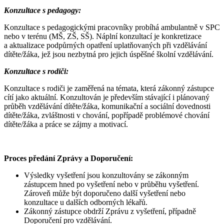
Konzultace s pedagogy:
Konzultace s pedagogickými pracovníky probíhá ambulantně v SPC
nebo v terénu (MŠ, ZŠ, SŠ). Náplní konzultací je konkretizace
a aktualizace podpůrných opatření uplatňovaných při vzdělávání
dítěte/žáka, jež jsou nezbytná pro jejich úspěšné školní vzdělávání.
Konzultace s rodiči:
Konzultace s rodiči je zaměřená na témata, která zákonný zástupce
cítí jako aktuální. Konzultován je především stávající i plánovaný
průběh vzdělávání dítěte/žáka, komunikační a sociální dovednosti
dítěte/žáka, zvláštnosti v chování, popřípadě problémové chování
dítěte/žáka a práce se zájmy a motivací.
Proces předání Zprávy a Doporučení:
Výsledky vyšetření jsou konzultovány se zákonným
zástupcem hned po vyšetření nebo v průběhu vyšetření.
Zároveň může být doporučeno další vyšetření nebo
konzultace u dalších odborných lékařů.
Zákonný zástupce obdrží Zprávu z vyšetření, případně
Doporučení pro vzdělávání.