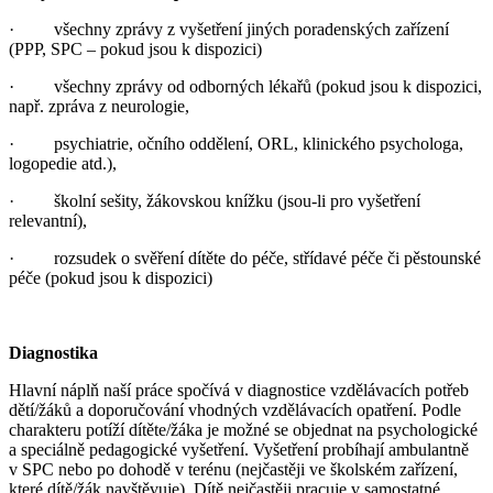
· všechny zprávy z vyšetření jiných poradenských zařízení
(PPP, SPC – pokud jsou k dispozici)
· všechny zprávy od odborných lékařů (pokud jsou k dispozici,
např. zpráva z neurologie,
· psychiatrie, očního oddělení, ORL, klinického psychologa,
logopedie atd.),
· školní sešity, žákovskou knížku (jsou-li pro vyšetření
relevantní),
· rozsudek o svěření dítěte do péče, střídavé péče či pěstounské
péče (pokud jsou k dispozici)
Diagnostika
Hlavní náplň naší práce spočívá v diagnostice vzdělávacích potřeb
dětí/žáků a doporučování vhodných vzdělávacích opatření. Podle
charakteru potíží dítěte/žáka je možné se objednat na psychologické
a speciálně pedagogické vyšetření. Vyšetření probíhají ambulantně
v SPC nebo po dohodě v terénu (nejčastěji ve školském zařízení,
které dítě/žák navštěvuje). Dítě nejčastěji pracuje v samostatné