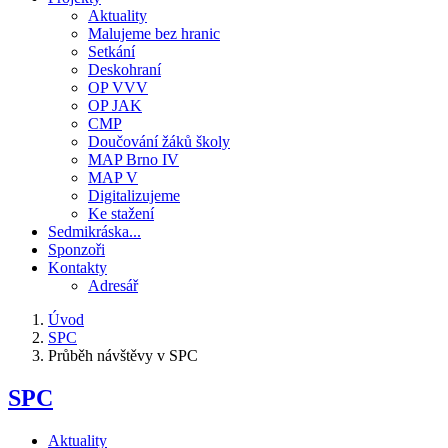
Aktuality
Malujeme bez hranic
Setkání
Deskohraní
OP VVV
OP JAK
CMP
Doučování žáků školy
MAP Brno IV
MAP V
Digitalizujeme
Ke stažení
Sedmikráska...
Sponzoři
Kontakty
Adresář
Úvod
SPC
Drobečková
Průběh návštěvy v SPC
navigace
SPC
Aktuality