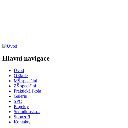
Hlavní navigace
Úvod
O škole
MŠ speciální
ZŠ speciální
Praktická škola
Galerie
SPC
Projekty
Sedmikráska...
Sponzoři
Kontakty