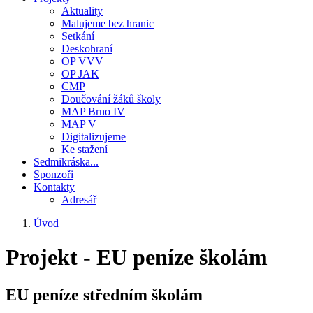
Aktuality
Malujeme bez hranic
Setkání
Deskohraní
OP VVV
OP JAK
CMP
Doučování žáků školy
MAP Brno IV
MAP V
Digitalizujeme
Ke stažení
Sedmikráska...
Sponzoři
Kontakty
Adresář
Úvod
Drobečková
Projekt - EU peníze školám
navigace
EU peníze středním školám