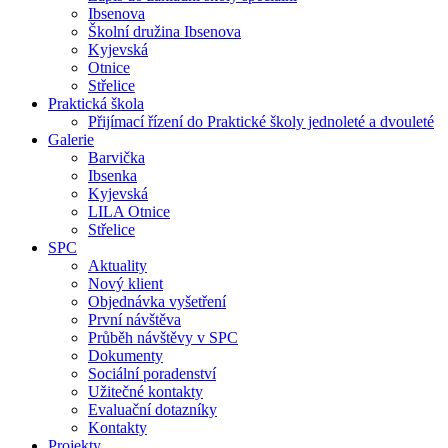
Ibsenova
Školní družina Ibsenova
Kyjevská
Otnice
Střelice
Praktická škola
Přijímací řízení do Praktické školy jednoleté a dvouleté
Galerie
Barvička
Ibsenka
Kyjevská
LILA Otnice
Střelice
SPC
Aktuality
Nový klient
Objednávka vyšetření
První návštěva
Průběh návštěvy v SPC
Dokumenty
Sociální poradenství
Užitečné kontakty
Evaluační dotazníky
Kontakty
Projekty