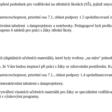
šení podmínek pro vzdělávání na středních školách (SŠ), jejímž smysle
enceschopnost, prioritní osa 7.1, oblast podpory 1.5 spolufincované 
tivními tabulemi s dataprojektory a notebooky. Pedagogové byli proškolen
peno 6 tabletů pro práci s žáky střední školy.
digitálních učebních materiálů), které byly tvořeny „na míru“ jedno
 že Vám budou inspirací při práci s žáky se zdravotním postižením.
enceschopnost, prioritní osa 7.1., oblast podpory 1.4 spolufinancova
interaktivními tabulemi s dataprojektory.
vytváření vlastních učebních materiálů pro žáky se speciálními vzdělávac
áci s výukovými programy.