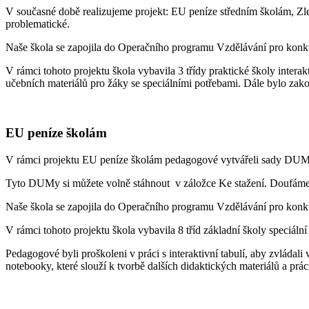
V současné době realizujeme projekt: EU peníze středním školám, Zlep
problematické.
Naše škola se zapojila do Operačního programu Vzdělávání pro konkur
V rámci tohoto projektu škola vybavila 3 třídy praktické školy interak
učebních materiálů pro žáky se speciálními potřebami. Dále bylo zakou
EU peníze školám
V rámci projektu EU peníze školám pedagogové vytvářeli sady DUMů (
Tyto DUMy si můžete volně stáhnout v záložce Ke stažení. Doufáme,
Naše škola se zapojila do Operačního programu Vzdělávání pro konkur
V rámci tohoto projektu škola vybavila 8 tříd základní školy speciální 
Pedagogové byli proškoleni v práci s interaktivní tabulí, aby zvládali 
notebooky, které slouží k tvorbě dalších didaktických materiálů a pr