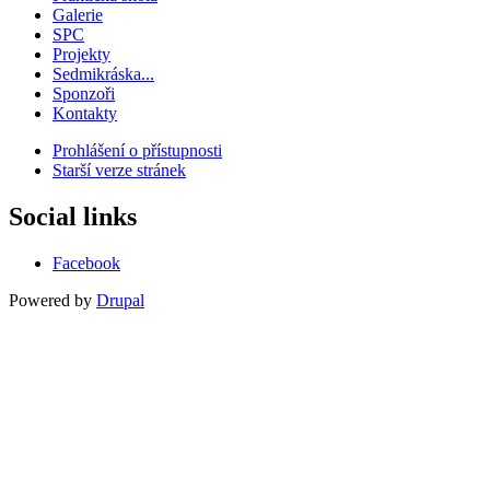
Galerie
SPC
Projekty
Sedmikráska...
Sponzoři
Kontakty
Prohlášení o přístupnosti
Starší verze stránek
Menu
patičky
Social links
Facebook
Powered by
Drupal