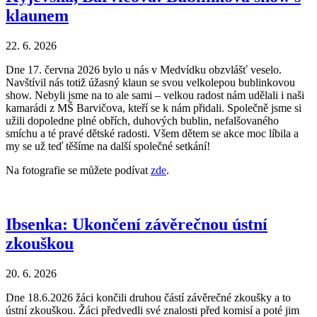
klaunem
22. 6. 2026
Dne 17. června 2026 bylo u nás v Medvídku obzvlášť veselo.
Navštívil nás totiž úžasný klaun se svou velkolepou bublinkovou
show. Nebyli jsme na to ale sami – velkou radost nám udělali i naši
kamarádi z MŠ Barvičova, kteří se k nám přidali. Společně jsme si
užili dopoledne plné obřích, duhových bublin, nefalšovaného
smíchu a té pravé dětské radosti. Všem dětem se akce moc líbila a
my se už teď těšíme na další společné setkání!
Na fotografie se můžete podívat
zde
.
Ibsenka: Ukončení závěrečnou ústní
zkouškou
20. 6. 2026
Dne 18.6.2026 žáci končili druhou částí závěrečné zkoušky a to
ústní zkouškou. Žáci předvedli své znalosti před komisí a poté jim