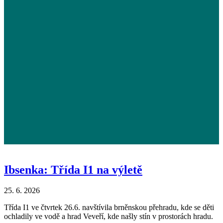
Ibsenka: Třída I1 na výletě
25. 6. 2026
Třída I1 ve čtvrtek 26.6. navštívila brněnskou přehradu, kde se děti
ochladily ve vodě a hrad Veveří, kde našly stín v prostorách hradu.