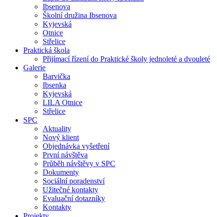
Ibsenova
Školní družina Ibsenova
Kyjevská
Otnice
Střelice
Praktická škola
Přijímací řízení do Praktické školy jednoleté a dvouleté
Galerie
Barvička
Ibsenka
Kyjevská
LILA Otnice
Střelice
SPC
Aktuality
Nový klient
Objednávka vyšetření
První návštěva
Průběh návštěvy v SPC
Dokumenty
Sociální poradenství
Užitečné kontakty
Evaluační dotazníky
Kontakty
Projekty