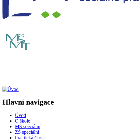
Hlavní navigace
Úvod
O škole
MŠ speciální
ZŠ speciální
Praktická škola