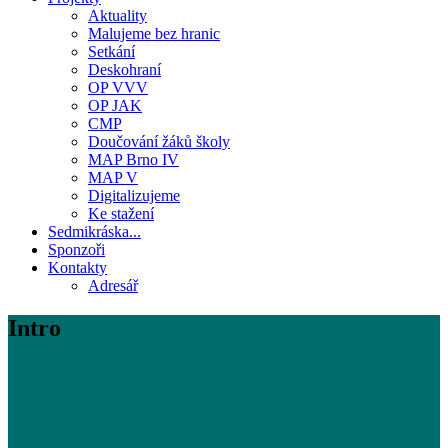
Aktuality
Malujeme bez hranic
Setkání
Deskohraní
OP VVV
OP JAK
CMP
Doučování žáků školy
MAP Brno IV
MAP V
Digitalizujeme
Ke stažení
Sedmikráska...
Sponzoři
Kontakty
Adresář
Intro