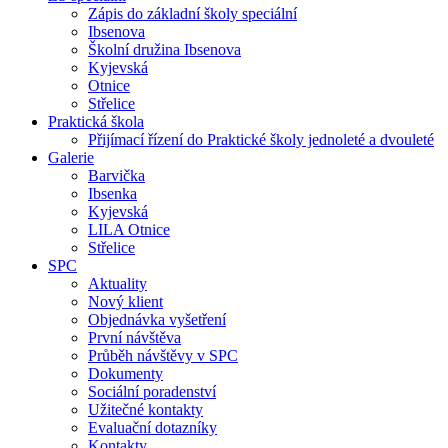
Zápis do základní školy speciální
Ibsenova
Školní družina Ibsenova
Kyjevská
Otnice
Střelice
Praktická škola
Přijímací řízení do Praktické školy jednoleté a dvouleté
Galerie
Barvička
Ibsenka
Kyjevská
LILA Otnice
Střelice
SPC
Aktuality
Nový klient
Objednávka vyšetření
První návštěva
Průběh návštěvy v SPC
Dokumenty
Sociální poradenství
Užitečné kontakty
Evaluační dotazníky
Kontakty