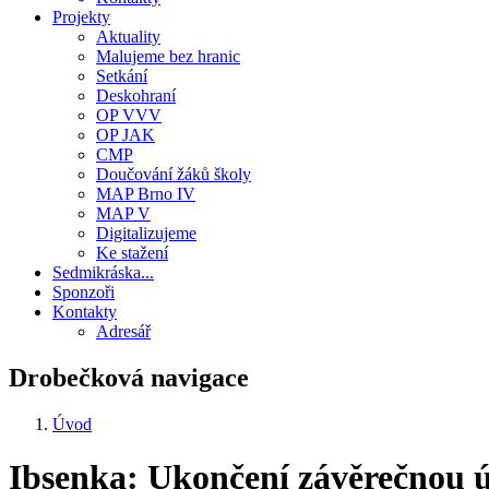
Projekty
Aktuality
Malujeme bez hranic
Setkání
Deskohraní
OP VVV
OP JAK
CMP
Doučování žáků školy
MAP Brno IV
MAP V
Digitalizujeme
Ke stažení
Sedmikráska...
Sponzoři
Kontakty
Adresář
Drobečková navigace
Úvod
Ibsenka: Ukončení závěrečnou 