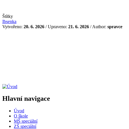
Štítky
Ibsenka
Vytvořeno:
20. 6. 2026
/ Upraveno:
21. 6. 2026
/ Author:
spravce
Hlavní navigace
Úvod
O škole
MŠ speciální
ZŠ speciální