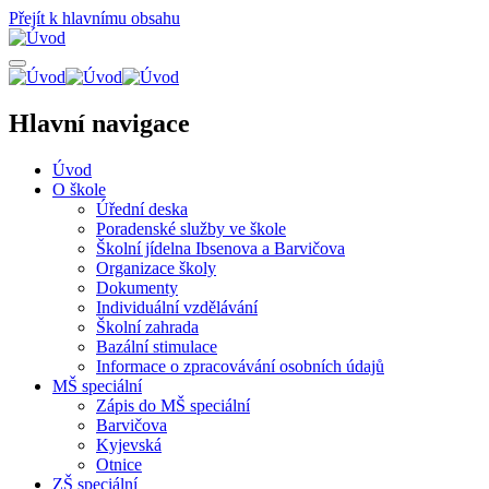
Přejít k hlavnímu obsahu
Hlavní navigace
Úvod
O škole
Úřední deska
Poradenské služby ve škole
Školní jídelna Ibsenova a Barvičova
Organizace školy
Dokumenty
Individuální vzdělávání
Školní zahrada
Bazální stimulace
Informace o zpracovávání osobních údajů
MŠ speciální
Zápis do MŠ speciální
Barvičova
Kyjevská
Otnice
ZŠ speciální