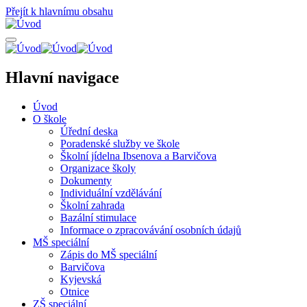
Přejít k hlavnímu obsahu
Hlavní navigace
Úvod
O škole
Úřední deska
Poradenské služby ve škole
Školní jídelna Ibsenova a Barvičova
Organizace školy
Dokumenty
Individuální vzdělávání
Školní zahrada
Bazální stimulace
Informace o zpracovávání osobních údajů
MŠ speciální
Zápis do MŠ speciální
Barvičova
Kyjevská
Otnice
ZŠ speciální