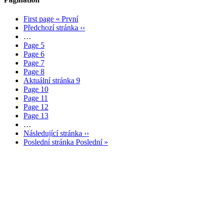
First page
« První
Předchozí stránka
‹‹
…
Page
5
Page
6
Page
7
Page
8
Aktuální stránka
9
Page
10
Page
11
Page
12
Page
13
…
Následující stránka
››
Poslední stránka
Poslední »