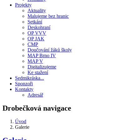
Projekty
Aktuality
Malujeme bez hranic
Setkání
Deskohraní
OP VVV
OP JAK
CMP
Doučování žáků školy
MAP Brno IV
MAP V
Digitalizujeme
Ke stažení
Sedmikráska...
Sponzoři
Kontakty
Adresář
Drobečková navigace
Úvod
Galerie