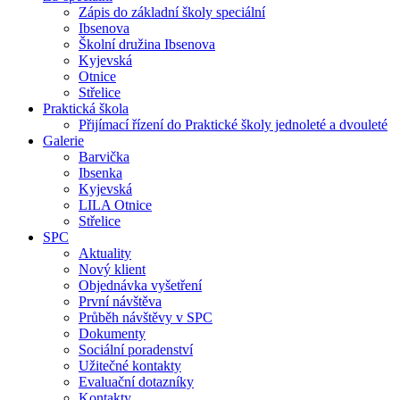
Zápis do základní školy speciální
Ibsenova
Školní družina Ibsenova
Kyjevská
Otnice
Střelice
Praktická škola
Přijímací řízení do Praktické školy jednoleté a dvouleté
Galerie
Barvička
Ibsenka
Kyjevská
LILA Otnice
Střelice
SPC
Aktuality
Nový klient
Objednávka vyšetření
První návštěva
Průběh návštěvy v SPC
Dokumenty
Sociální poradenství
Užitečné kontakty
Evaluační dotazníky
Kontakty