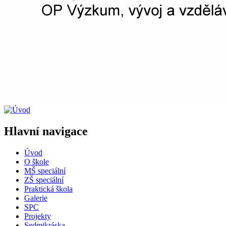
Hlavní navigace
Úvod
O škole
MŠ speciální
ZŠ speciální
Praktická škola
Galerie
SPC
Projekty
Sedmikráska...