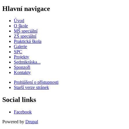
Hlavní navigace
Úvod
O škole
MŠ speciální
ZŠ speciální
Praktická škola
Galerie
SPC
Projekty
Sedmikráska...
Sponzoři
Kontakty
Prohlášení o přístupnosti
Starší verze stránek
Menu
patičky
Social links
Facebook
Powered by
Drupal