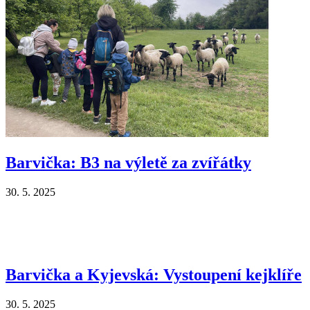
Barvička: B3 na výletě za zvířátky
30. 5. 2025
Barvička a Kyjevská: Vystoupení kejklíře
30. 5. 2025