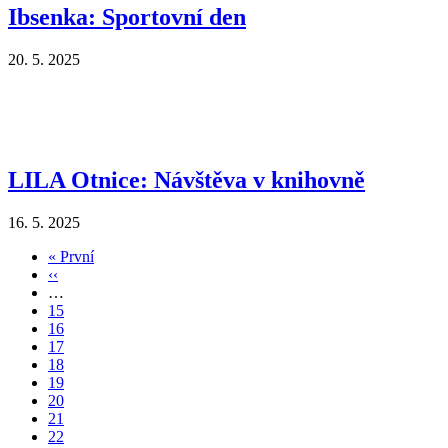
Ibsenka: Sportovní den
20. 5. 2025
LILA Otnice: Návštěva v knihovně
16. 5. 2025
First
« První
page
Předchozí
‹‹
Pagination
stránka
…
Page
15
Page
16
Page
17
Page
18
Aktuální
19
stránka
Page
20
Page
21
Page
22