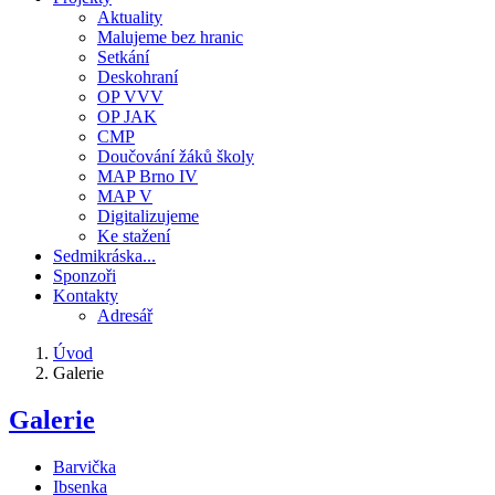
Aktuality
Malujeme bez hranic
Setkání
Deskohraní
OP VVV
OP JAK
CMP
Doučování žáků školy
MAP Brno IV
MAP V
Digitalizujeme
Ke stažení
Sedmikráska...
Sponzoři
Kontakty
Adresář
Úvod
Galerie
Drobečková
navigace
Galerie
Barvička
Ibsenka