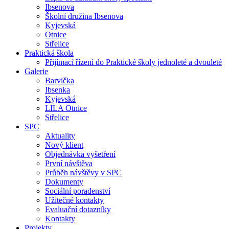
Ibsenova
Školní družina Ibsenova
Kyjevská
Otnice
Střelice
Praktická škola
Přijímací řízení do Praktické školy jednoleté a dvouleté
Galerie
Barvička
Ibsenka
Kyjevská
LILA Otnice
Střelice
SPC
Aktuality
Nový klient
Objednávka vyšetření
První návštěva
Průběh návštěvy v SPC
Dokumenty
Sociální poradenství
Užitečné kontakty
Evaluační dotazníky
Kontakty
Projekty