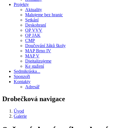
Projekty
Aktuality
Malujeme bez hranic
Setkání
Deskohraní
OP VVV
OP JAK
CMP
Doučování žáků školy
MAP Brno IV
MAP V
Digitalizujeme
Ke stažení
Sedmikráska...
Sponzoři
Kontakty
Adresář
Drobečková navigace
Úvod
Galerie