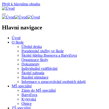
Přejít k hlavnímu obsahu
Hlavní navigace
Úvod
O škole
Úřední deska
Poradenské služby ve škole
Školní jídelna Ibsenova a Barvičova
Organizace školy
Dokumenty
Individuální vzdělávání
Školní zahrada
Bazální stimulace
Informace o zpracovávání osobních údajů
MŠ speciální
Zápis do MŠ speciální
Barvičova
Kyjevská
Otnice
ZŠ speciální