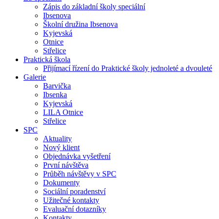
Zápis do základní školy speciální
Ibsenova
Školní družina Ibsenova
Kyjevská
Otnice
Střelice
Praktická škola
Přijímací řízení do Praktické školy jednoleté a dvouleté
Galerie
Barvička
Ibsenka
Kyjevská
LILA Otnice
Střelice
SPC
Aktuality
Nový klient
Objednávka vyšetření
První návštěva
Průběh návštěvy v SPC
Dokumenty
Sociální poradenství
Užitečné kontakty
Evaluační dotazníky
Kontakty