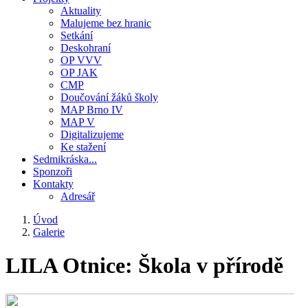
Aktuality
Malujeme bez hranic
Setkání
Deskohraní
OP VVV
OP JAK
CMP
Doučování žáků školy
MAP Brno IV
MAP V
Digitalizujeme
Ke stažení
Sedmikráska...
Sponzoři
Kontakty
Adresář
Úvod
Galerie
Drobečková
navigace
LILA Otnice: Škola v přírodě