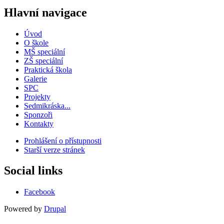
Hlavní navigace
Úvod
O škole
MŠ speciální
ZŠ speciální
Praktická škola
Galerie
SPC
Projekty
Sedmikráska...
Sponzoři
Kontakty
Prohlášení o přístupnosti
Starší verze stránek
Menu
patičky
Social links
Facebook
Powered by
Drupal