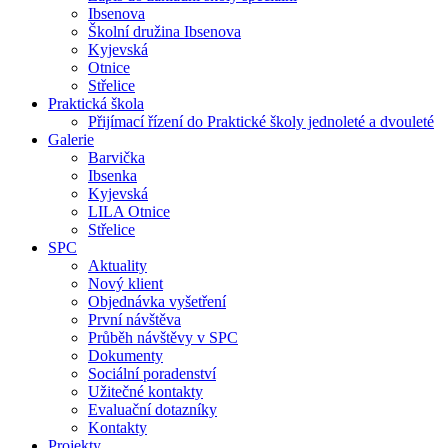
Ibsenova
Školní družina Ibsenova
Kyjevská
Otnice
Střelice
Praktická škola
Přijímací řízení do Praktické školy jednoleté a dvouleté
Galerie
Barvička
Ibsenka
Kyjevská
LILA Otnice
Střelice
SPC
Aktuality
Nový klient
Objednávka vyšetření
První návštěva
Průběh návštěvy v SPC
Dokumenty
Sociální poradenství
Užitečné kontakty
Evaluační dotazníky
Kontakty
Projekty