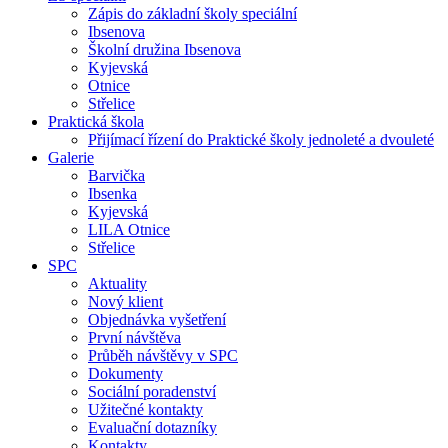
Zápis do základní školy speciální
Ibsenova
Školní družina Ibsenova
Kyjevská
Otnice
Střelice
Praktická škola
Přijímací řízení do Praktické školy jednoleté a dvouleté
Galerie
Barvička
Ibsenka
Kyjevská
LILA Otnice
Střelice
SPC
Aktuality
Nový klient
Objednávka vyšetření
První návštěva
Průběh návštěvy v SPC
Dokumenty
Sociální poradenství
Užitečné kontakty
Evaluační dotazníky
Kontakty