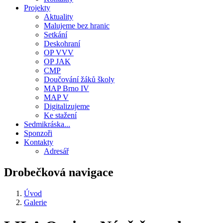
Projekty
Aktuality
Malujeme bez hranic
Setkání
Deskohraní
OP VVV
OP JAK
CMP
Doučování žáků školy
MAP Brno IV
MAP V
Digitalizujeme
Ke stažení
Sedmikráska...
Sponzoři
Kontakty
Adresář
Drobečková navigace
Úvod
Galerie