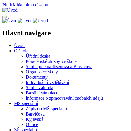
Přejít k hlavnímu obsahu
Hlavní navigace
Úvod
O škole
Úřední deska
Poradenské služby ve škole
Školní jídelna Ibsenova a Barvičova
Organizace školy
Dokumenty
Individuální vzdělávání
Školní zahrada
Bazální stimulace
Informace o zpracovávání osobních údajů
MŠ speciální
Zápis do MŠ speciální
Barvičova
Kyjevská
Otnice
ZŠ speciální