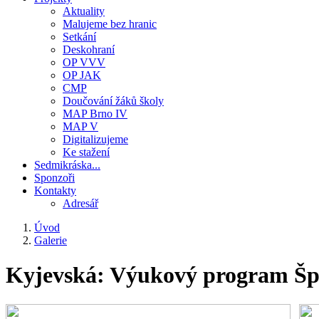
Aktuality
Malujeme bez hranic
Setkání
Deskohraní
OP VVV
OP JAK
CMP
Doučování žáků školy
MAP Brno IV
MAP V
Digitalizujeme
Ke stažení
Sedmikráska...
Sponzoři
Kontakty
Adresář
Úvod
Galerie
Drobečková
navigace
Kyjevská: Výukový program Šp