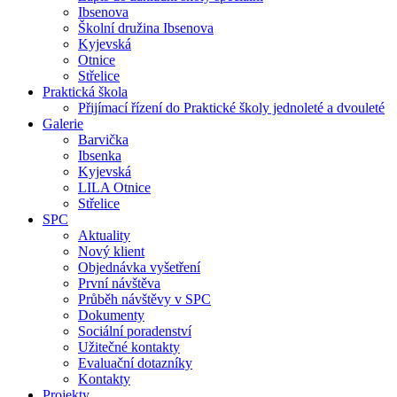
Ibsenova
Školní družina Ibsenova
Kyjevská
Otnice
Střelice
Praktická škola
Přijímací řízení do Praktické školy jednoleté a dvouleté
Galerie
Barvička
Ibsenka
Kyjevská
LILA Otnice
Střelice
SPC
Aktuality
Nový klient
Objednávka vyšetření
První návštěva
Průběh návštěvy v SPC
Dokumenty
Sociální poradenství
Užitečné kontakty
Evaluační dotazníky
Kontakty
Projekty