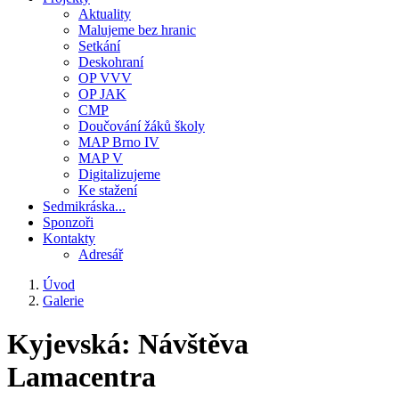
Aktuality
Malujeme bez hranic
Setkání
Deskohraní
OP VVV
OP JAK
CMP
Doučování žáků školy
MAP Brno IV
MAP V
Digitalizujeme
Ke stažení
Sedmikráska...
Sponzoři
Kontakty
Adresář
Úvod
Galerie
Drobečková
navigace
Kyjevská: Návštěva
Lamacentra