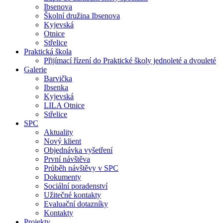
Ibsenova
Školní družina Ibsenova
Kyjevská
Otnice
Střelice
Praktická škola
Přijímací řízení do Praktické školy jednoleté a dvouleté
Galerie
Barvička
Ibsenka
Kyjevská
LILA Otnice
Střelice
SPC
Aktuality
Nový klient
Objednávka vyšetření
První návštěva
Průběh návštěvy v SPC
Dokumenty
Sociální poradenství
Užitečné kontakty
Evaluační dotazníky
Kontakty
Projekty