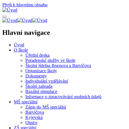
Přejít k hlavnímu obsahu
Hlavní navigace
Úvod
O škole
Úřední deska
Poradenské služby ve škole
Školní jídelna Ibsenova a Barvičova
Organizace školy
Dokumenty
Individuální vzdělávání
Školní zahrada
Bazální stimulace
Informace o zpracovávání osobních údajů
MŠ speciální
Zápis do MŠ speciální
Barvičova
Kyjevská
Otnice
ZŠ speciální