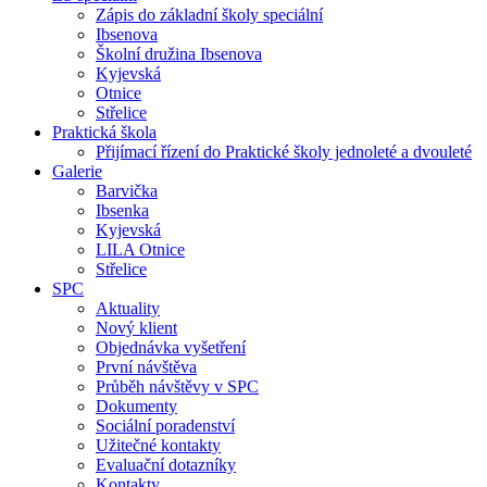
Zápis do základní školy speciální
Ibsenova
Školní družina Ibsenova
Kyjevská
Otnice
Střelice
Praktická škola
Přijímací řízení do Praktické školy jednoleté a dvouleté
Galerie
Barvička
Ibsenka
Kyjevská
LILA Otnice
Střelice
SPC
Aktuality
Nový klient
Objednávka vyšetření
První návštěva
Průběh návštěvy v SPC
Dokumenty
Sociální poradenství
Užitečné kontakty
Evaluační dotazníky
Kontakty