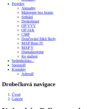
Projekty
Aktuality
Malujeme bez hranic
Setkání
Deskohraní
OP VVV
OP JAK
CMP
Doučování žáků školy
MAP Brno IV
MAP V
Digitalizujeme
Ke stažení
Sedmikráska...
Sponzoři
Kontakty
Adresář
Drobečková navigace
Úvod
Galerie