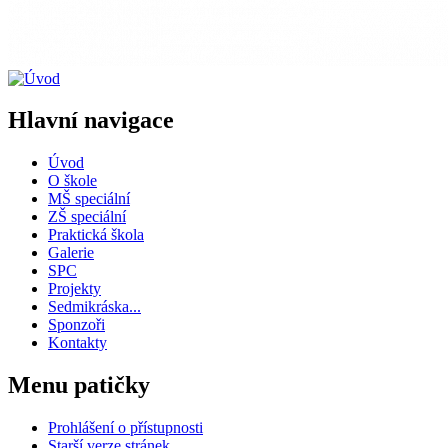
Hlavní navigace
Úvod
O škole
MŠ speciální
ZŠ speciální
Praktická škola
Galerie
SPC
Projekty
Sedmikráska...
Sponzoři
Kontakty
Menu patičky
Prohlášení o přístupnosti
Starší verze stránek