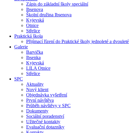
Zápis do základní školy speciální
Ibsenova
Školní družina Ibsenova
Kyjevská
Otnice
Střelice
Praktická škola
Přijímací řízení do Praktické školy jednoleté a dvouleté
Galerie
Barvička
Ibsenka
Kyjevská
LILA Otnice
Střelice
SPC
Aktuality
Nový klient
Objednávka vyšetření
První návštěva
Průběh návštěvy v SPC
Dokumenty
Sociální poradenství
Užitečné kontakty
Evaluační dotazníky
Kontakty