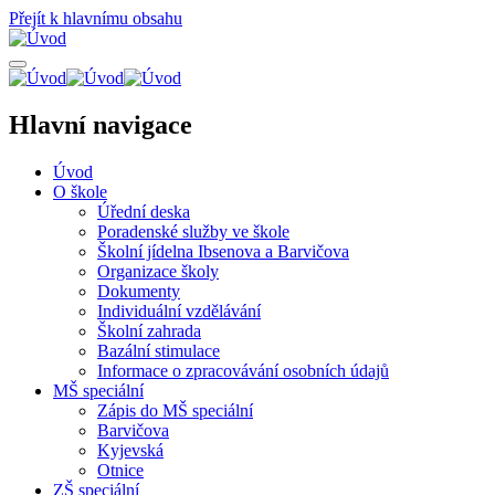
Přejít k hlavnímu obsahu
Hlavní navigace
Úvod
O škole
Úřední deska
Poradenské služby ve škole
Školní jídelna Ibsenova a Barvičova
Organizace školy
Dokumenty
Individuální vzdělávání
Školní zahrada
Bazální stimulace
Informace o zpracovávání osobních údajů
MŠ speciální
Zápis do MŠ speciální
Barvičova
Kyjevská
Otnice
ZŠ speciální