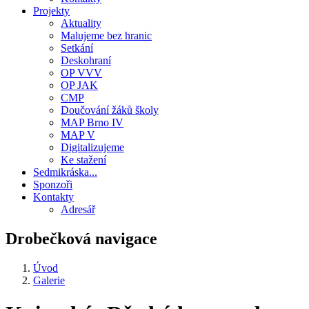
Projekty
Aktuality
Malujeme bez hranic
Setkání
Deskohraní
OP VVV
OP JAK
CMP
Doučování žáků školy
MAP Brno IV
MAP V
Digitalizujeme
Ke stažení
Sedmikráska...
Sponzoři
Kontakty
Adresář
Drobečková navigace
Úvod
Galerie