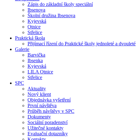
Zápis do základní školy speciální
Ibsenova
Školní družina Ibsenova
Kyjevská
Otnice
Střelice
Praktická škola
Přijímací řízení do Praktické školy jednoleté a dvouleté
Galerie
Barvička
Ibsenka
Kyjevská
LILA Otnice
Střelice
SPC
Aktuality
Nový klient
Objednávka vyšetření
První návštěva
Průběh návštěvy v SPC
Dokumenty
Sociální poradenství
Užitečné kontakty
Evaluační dotazníky
Kontakty