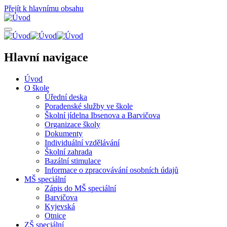
Přejít k hlavnímu obsahu
Hlavní navigace
Úvod
O škole
Úřední deska
Poradenské služby ve škole
Školní jídelna Ibsenova a Barvičova
Organizace školy
Dokumenty
Individuální vzdělávání
Školní zahrada
Bazální stimulace
Informace o zpracovávání osobních údajů
MŠ speciální
Zápis do MŠ speciální
Barvičova
Kyjevská
Otnice
ZŠ speciální