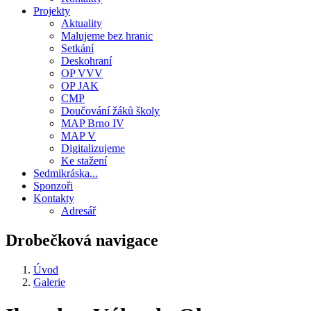
Projekty
Aktuality
Malujeme bez hranic
Setkání
Deskohraní
OP VVV
OP JAK
CMP
Doučování žáků školy
MAP Brno IV
MAP V
Digitalizujeme
Ke stažení
Sedmikráska...
Sponzoři
Kontakty
Adresář
Drobečková navigace
Úvod
Galerie