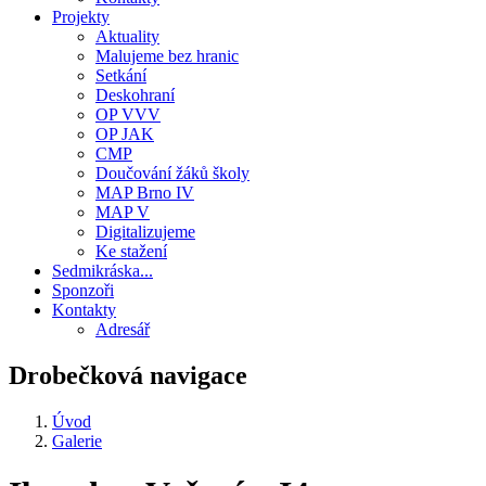
Projekty
Aktuality
Malujeme bez hranic
Setkání
Deskohraní
OP VVV
OP JAK
CMP
Doučování žáků školy
MAP Brno IV
MAP V
Digitalizujeme
Ke stažení
Sedmikráska...
Sponzoři
Kontakty
Adresář
Drobečková navigace
Úvod
Galerie