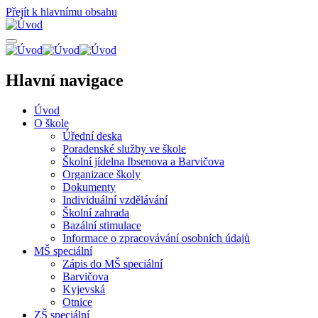
Přejít k hlavnímu obsahu
Hlavní navigace
Úvod
O škole
Úřední deska
Poradenské služby ve škole
Školní jídelna Ibsenova a Barvičova
Organizace školy
Dokumenty
Individuální vzdělávání
Školní zahrada
Bazální stimulace
Informace o zpracovávání osobních údajů
MŠ speciální
Zápis do MŠ speciální
Barvičova
Kyjevská
Otnice
ZŠ speciální