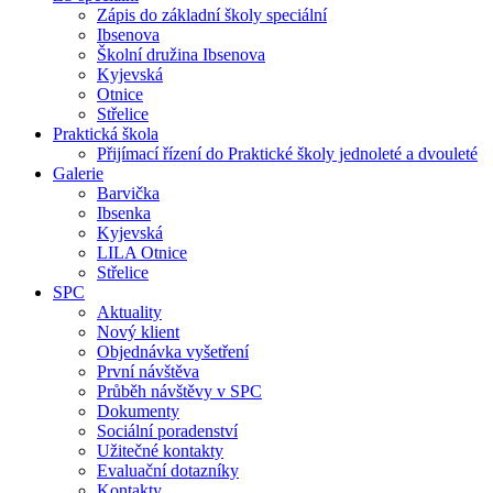
Zápis do základní školy speciální
Ibsenova
Školní družina Ibsenova
Kyjevská
Otnice
Střelice
Praktická škola
Přijímací řízení do Praktické školy jednoleté a dvouleté
Galerie
Barvička
Ibsenka
Kyjevská
LILA Otnice
Střelice
SPC
Aktuality
Nový klient
Objednávka vyšetření
První návštěva
Průběh návštěvy v SPC
Dokumenty
Sociální poradenství
Užitečné kontakty
Evaluační dotazníky
Kontakty