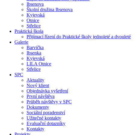
Ibsenova
Školní družina Ibsenova
Kyjevská
Otnice
Střelice
Praktická škola
Přijímací řízení do Praktické školy jednoleté a dvouleté
Galerie
Barvička
Ibsenka
Kyjevská
LILA Otnice
Střelice
SPC
Aktuality
Nový klient
Objednávka vyšetření
První návštěva
Průběh návštěvy v SPC
Dokumenty
Sociální poradenství
Užitečné kontakty
Evaluační dotazníky
Kontakty
Projekty