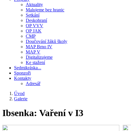
Aktuality
Malujeme bez hranic
Setkání
Deskohraní
OP VVV
OP JAK
CMP
Doučování žáků školy
MAP Brno IV
MAP V
Digitalizujeme
Ke stažení
Sedmikráska...
Sponzoři
Kontakty
Adresář
Úvod
Galerie
Drobečková
navigace
Ibsenka: Vaření v I3