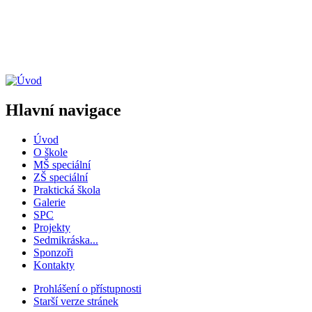
Hlavní navigace
Úvod
O škole
MŠ speciální
ZŠ speciální
Praktická škola
Galerie
SPC
Projekty
Sedmikráska...
Sponzoři
Kontakty
Prohlášení o přístupnosti
Starší verze stránek
Menu