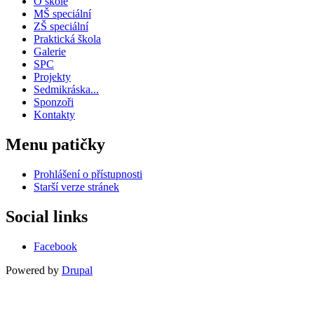
O škole
MŠ speciální
ZŠ speciální
Praktická škola
Galerie
SPC
Projekty
Sedmikráska...
Sponzoři
Kontakty
Menu patičky
Prohlášení o přístupnosti
Starší verze stránek
Social links
Facebook
Powered by
Drupal