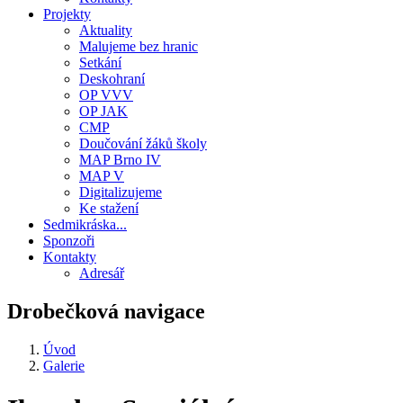
Projekty
Aktuality
Malujeme bez hranic
Setkání
Deskohraní
OP VVV
OP JAK
CMP
Doučování žáků školy
MAP Brno IV
MAP V
Digitalizujeme
Ke stažení
Sedmikráska...
Sponzoři
Kontakty
Adresář
Drobečková navigace
Úvod
Galerie