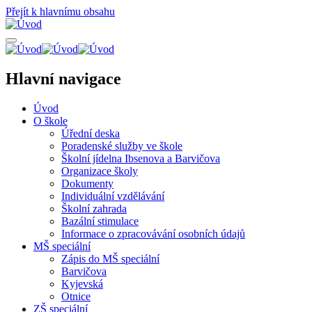
Přejít k hlavnímu obsahu
Hlavní navigace
Úvod
O škole
Úřední deska
Poradenské služby ve škole
Školní jídelna Ibsenova a Barvičova
Organizace školy
Dokumenty
Individuální vzdělávání
Školní zahrada
Bazální stimulace
Informace o zpracovávání osobních údajů
MŠ speciální
Zápis do MŠ speciální
Barvičova
Kyjevská
Otnice
ZŠ speciální