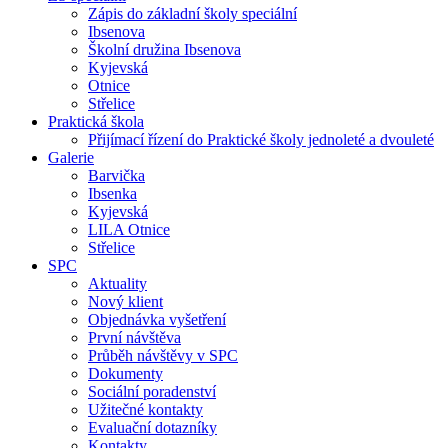
Zápis do základní školy speciální
Ibsenova
Školní družina Ibsenova
Kyjevská
Otnice
Střelice
Praktická škola
Přijímací řízení do Praktické školy jednoleté a dvouleté
Galerie
Barvička
Ibsenka
Kyjevská
LILA Otnice
Střelice
SPC
Aktuality
Nový klient
Objednávka vyšetření
První návštěva
Průběh návštěvy v SPC
Dokumenty
Sociální poradenství
Užitečné kontakty
Evaluační dotazníky
Kontakty