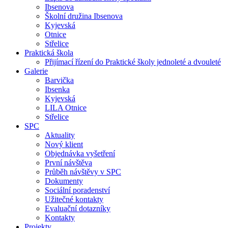
Ibsenova
Školní družina Ibsenova
Kyjevská
Otnice
Střelice
Praktická škola
Přijímací řízení do Praktické školy jednoleté a dvouleté
Galerie
Barvička
Ibsenka
Kyjevská
LILA Otnice
Střelice
SPC
Aktuality
Nový klient
Objednávka vyšetření
První návštěva
Průběh návštěvy v SPC
Dokumenty
Sociální poradenství
Užitečné kontakty
Evaluační dotazníky
Kontakty
Projekty