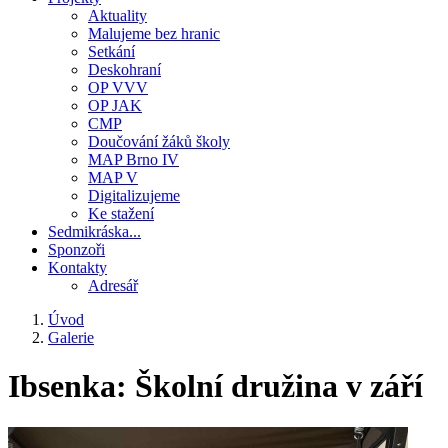
Aktuality
Malujeme bez hranic
Setkání
Deskohraní
OP VVV
OP JAK
CMP
Doučování žáků školy
MAP Brno IV
MAP V
Digitalizujeme
Ke stažení
Sedmikráska...
Sponzoři
Kontakty
Adresář
Úvod
Galerie
Drobečková
navigace
Ibsenka: Školní družina v září