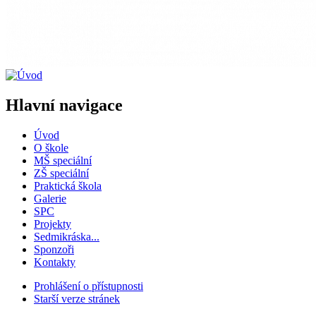
Hlavní navigace
Úvod
O škole
MŠ speciální
ZŠ speciální
Praktická škola
Galerie
SPC
Projekty
Sedmikráska...
Sponzoři
Kontakty
Prohlášení o přístupnosti
Starší verze stránek
Menu