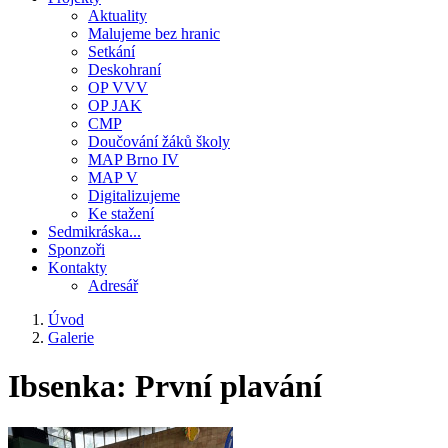
Aktuality
Malujeme bez hranic
Setkání
Deskohraní
OP VVV
OP JAK
CMP
Doučování žáků školy
MAP Brno IV
MAP V
Digitalizujeme
Ke stažení
Sedmikráska...
Sponzoři
Kontakty
Adresář
Úvod
Galerie
Drobečková
navigace
Ibsenka: První plavání