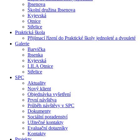
Ibsenova
Školní družina Ibsenova
Kyjevská
Otnice
Střelice
Praktická škola
Přijímací řízení do Praktické školy jednoleté a dvouleté
Galerie
Barvička
Ibsenka
Kyjevská
LILA Otnice
Střelice
SPC
Aktuality
Nový klient
Objednávka vyšetření
První návštěva
Průběh návštěvy v SPC
Dokumenty
Sociální poradenství
Užitečné kontakty
Evaluační dotazníky
Kontakty
Projekty