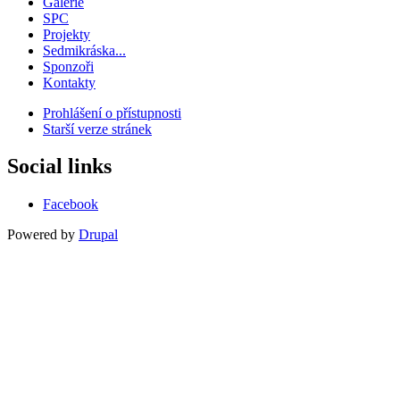
Galerie
SPC
Projekty
Sedmikráska...
Sponzoři
Kontakty
Prohlášení o přístupnosti
Starší verze stránek
Menu
patičky
Social links
Facebook
Powered by
Drupal