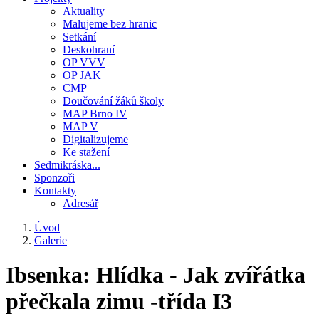
Aktuality
Malujeme bez hranic
Setkání
Deskohraní
OP VVV
OP JAK
CMP
Doučování žáků školy
MAP Brno IV
MAP V
Digitalizujeme
Ke stažení
Sedmikráska...
Sponzoři
Kontakty
Adresář
Úvod
Galerie
Drobečková
navigace
Ibsenka: Hlídka - Jak zvířátka
přečkala zimu -třída I3