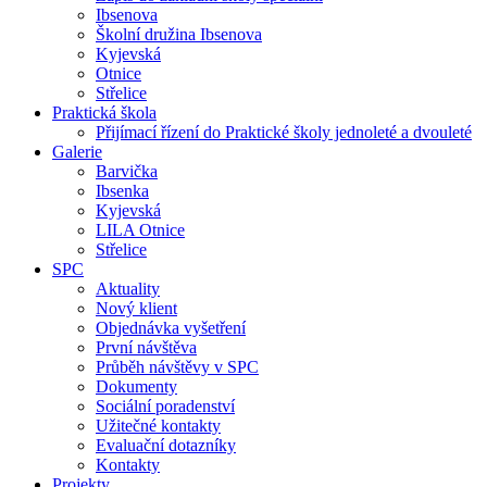
Ibsenova
Školní družina Ibsenova
Kyjevská
Otnice
Střelice
Praktická škola
Přijímací řízení do Praktické školy jednoleté a dvouleté
Galerie
Barvička
Ibsenka
Kyjevská
LILA Otnice
Střelice
SPC
Aktuality
Nový klient
Objednávka vyšetření
První návštěva
Průběh návštěvy v SPC
Dokumenty
Sociální poradenství
Užitečné kontakty
Evaluační dotazníky
Kontakty
Projekty