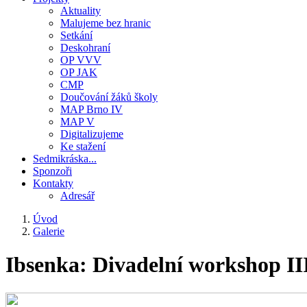
Aktuality
Malujeme bez hranic
Setkání
Deskohraní
OP VVV
OP JAK
CMP
Doučování žáků školy
MAP Brno IV
MAP V
Digitalizujeme
Ke stažení
Sedmikráska...
Sponzoři
Kontakty
Adresář
Úvod
Galerie
Drobečková
navigace
Ibsenka: Divadelní workshop II