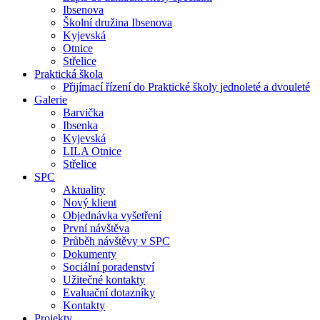
Ibsenova
Školní družina Ibsenova
Kyjevská
Otnice
Střelice
Praktická škola
Přijímací řízení do Praktické školy jednoleté a dvouleté
Galerie
Barvička
Ibsenka
Kyjevská
LILA Otnice
Střelice
SPC
Aktuality
Nový klient
Objednávka vyšetření
První návštěva
Průběh návštěvy v SPC
Dokumenty
Sociální poradenství
Užitečné kontakty
Evaluační dotazníky
Kontakty
Projekty