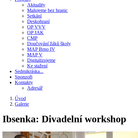
Aktuality
Malujeme bez hranic
Setkání
Deskohraní
OP VVV
OP JAK
CMP
Doučování žáků školy
MAP Brno IV
MAP V
Digitalizujeme
Ke stažení
Sedmikráska...
Sponzoři
Kontakty
Adresář
Úvod
Galerie
Drobečková
navigace
Ibsenka: Divadelní workshop