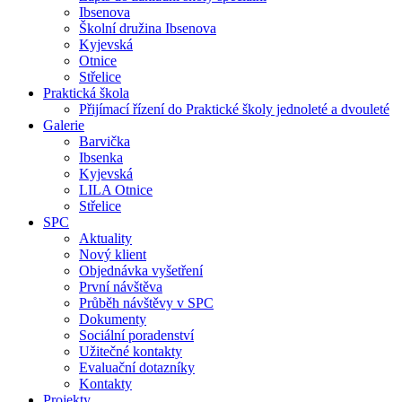
Ibsenova
Školní družina Ibsenova
Kyjevská
Otnice
Střelice
Praktická škola
Přijímací řízení do Praktické školy jednoleté a dvouleté
Galerie
Barvička
Ibsenka
Kyjevská
LILA Otnice
Střelice
SPC
Aktuality
Nový klient
Objednávka vyšetření
První návštěva
Průběh návštěvy v SPC
Dokumenty
Sociální poradenství
Užitečné kontakty
Evaluační dotazníky
Kontakty
Projekty