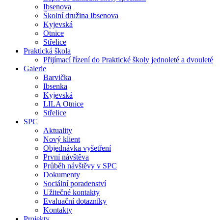
Ibsenova
Školní družina Ibsenova
Kyjevská
Otnice
Střelice
Praktická škola
Přijímací řízení do Praktické školy jednoleté a dvouleté
Galerie
Barvička
Ibsenka
Kyjevská
LILA Otnice
Střelice
SPC
Aktuality
Nový klient
Objednávka vyšetření
První návštěva
Průběh návštěvy v SPC
Dokumenty
Sociální poradenství
Užitečné kontakty
Evaluační dotazníky
Kontakty
Projekty