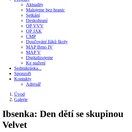
Aktuality
Malujeme bez hranic
Setkání
Deskohraní
OP VVV
OP JAK
CMP
Doučování žáků školy
MAP Brno IV
MAP V
Digitalizujeme
Ke stažení
Sedmikráska...
Sponzoři
Kontakty
Adresář
Úvod
Galerie
Drobečková
navigace
Ibsenka: Den dětí se skupinou
Velvet