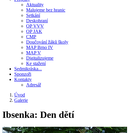
Aktuality
Malujeme bez hranic
Setkání
Deskohraní
OP VVV
OP JAK
CMP
Doučování žáků školy
MAP Brno IV
MAP V
Digitalizujeme
Ke stažení
Sedmikráska...
Sponzoři
Kontakty
Adresář
Úvod
Galerie
Drobečková
navigace
Ibsenka: Den dětí