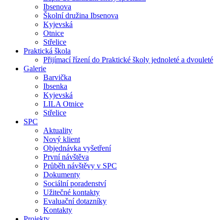
Ibsenova
Školní družina Ibsenova
Kyjevská
Otnice
Střelice
Praktická škola
Přijímací řízení do Praktické školy jednoleté a dvouleté
Galerie
Barvička
Ibsenka
Kyjevská
LILA Otnice
Střelice
SPC
Aktuality
Nový klient
Objednávka vyšetření
První návštěva
Průběh návštěvy v SPC
Dokumenty
Sociální poradenství
Užitečné kontakty
Evaluační dotazníky
Kontakty
Projekty