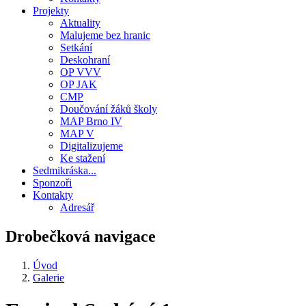
Projekty
Aktuality
Malujeme bez hranic
Setkání
Deskohraní
OP VVV
OP JAK
CMP
Doučování žáků školy
MAP Brno IV
MAP V
Digitalizujeme
Ke stažení
Sedmikráska...
Sponzoři
Kontakty
Adresář
Drobečková navigace
Úvod
Galerie