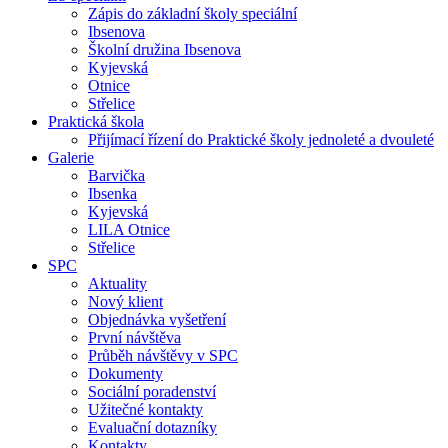
Zápis do základní školy speciální
Ibsenova
Školní družina Ibsenova
Kyjevská
Otnice
Střelice
Praktická škola
Přijímací řízení do Praktické školy jednoleté a dvouleté
Galerie
Barvička
Ibsenka
Kyjevská
LILA Otnice
Střelice
SPC
Aktuality
Nový klient
Objednávka vyšetření
První návštěva
Průběh návštěvy v SPC
Dokumenty
Sociální poradenství
Užitečné kontakty
Evaluační dotazníky
Kontakty