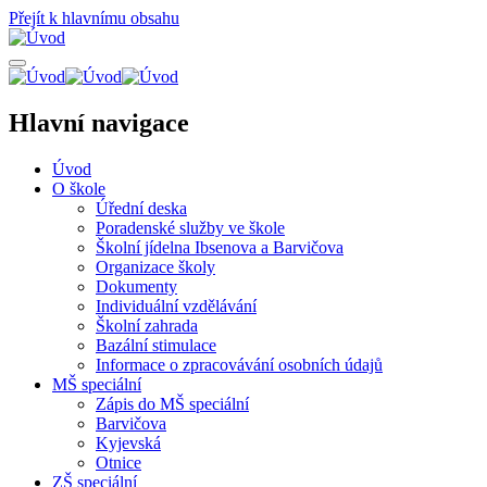
Přejít k hlavnímu obsahu
Hlavní navigace
Úvod
O škole
Úřední deska
Poradenské služby ve škole
Školní jídelna Ibsenova a Barvičova
Organizace školy
Dokumenty
Individuální vzdělávání
Školní zahrada
Bazální stimulace
Informace o zpracovávání osobních údajů
MŠ speciální
Zápis do MŠ speciální
Barvičova
Kyjevská
Otnice
ZŠ speciální