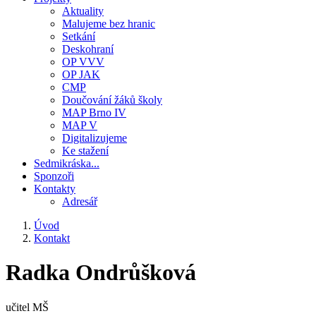
Aktuality
Malujeme bez hranic
Setkání
Deskohraní
OP VVV
OP JAK
CMP
Doučování žáků školy
MAP Brno IV
MAP V
Digitalizujeme
Ke stažení
Sedmikráska...
Sponzoři
Kontakty
Adresář
Úvod
Kontakt
Drobečková
navigace
Radka Ondrůšková
učitel MŠ