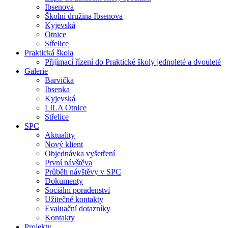
Ibsenova
Školní družina Ibsenova
Kyjevská
Otnice
Střelice
Praktická škola
Přijímací řízení do Praktické školy jednoleté a dvouleté
Galerie
Barvička
Ibsenka
Kyjevská
LILA Otnice
Střelice
SPC
Aktuality
Nový klient
Objednávka vyšetření
První návštěva
Průběh návštěvy v SPC
Dokumenty
Sociální poradenství
Užitečné kontakty
Evaluační dotazníky
Kontakty
Projekty