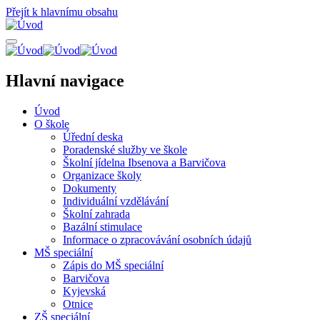
Přejít k hlavnímu obsahu
Hlavní navigace
Úvod
O škole
Úřední deska
Poradenské služby ve škole
Školní jídelna Ibsenova a Barvičova
Organizace školy
Dokumenty
Individuální vzdělávání
Školní zahrada
Bazální stimulace
Informace o zpracovávání osobních údajů
MŠ speciální
Zápis do MŠ speciální
Barvičova
Kyjevská
Otnice
ZŠ speciální