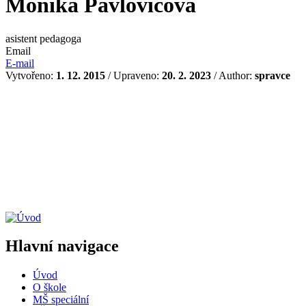
Monika Pavlovičová
asistent pedagoga
Email
E-mail
Vytvořeno:
1. 12. 2015
/ Upraveno:
20. 2. 2023
/ Author:
spravce
Hlavní navigace
Úvod
O škole
MŠ speciální