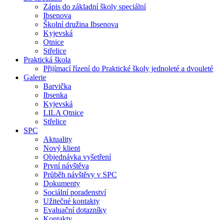
Zápis do základní školy speciální
Ibsenova
Školní družina Ibsenova
Kyjevská
Otnice
Střelice
Praktická škola
Přijímací řízení do Praktické školy jednoleté a dvouleté
Galerie
Barvička
Ibsenka
Kyjevská
LILA Otnice
Střelice
SPC
Aktuality
Nový klient
Objednávka vyšetření
První návštěva
Průběh návštěvy v SPC
Dokumenty
Sociální poradenství
Užitečné kontakty
Evaluační dotazníky
Kontakty