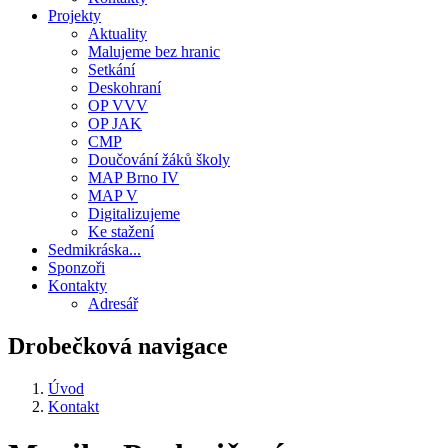
Projekty
Aktuality
Malujeme bez hranic
Setkání
Deskohraní
OP VVV
OP JAK
CMP
Doučování žáků školy
MAP Brno IV
MAP V
Digitalizujeme
Ke stažení
Sedmikráska...
Sponzoři
Kontakty
Adresář
Drobečková navigace
Úvod
Kontakt