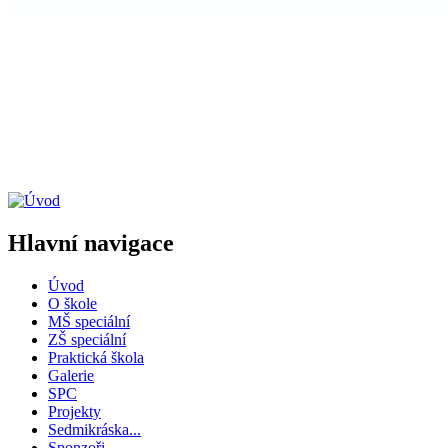
Hlavní navigace
Úvod
O škole
MŠ speciální
ZŠ speciální
Praktická škola
Galerie
SPC
Projekty
Sedmikráska...
Sponzoři