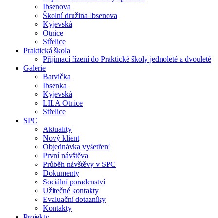
Ibsenova
Školní družina Ibsenova
Kyjevská
Otnice
Střelice
Praktická škola
Přijímací řízení do Praktické školy jednoleté a dvouleté
Galerie
Barvička
Ibsenka
Kyjevská
LILA Otnice
Střelice
SPC
Aktuality
Nový klient
Objednávka vyšetření
První návštěva
Průběh návštěvy v SPC
Dokumenty
Sociální poradenství
Užitečné kontakty
Evaluační dotazníky
Kontakty
Projekty