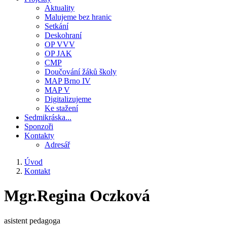
Aktuality
Malujeme bez hranic
Setkání
Deskohraní
OP VVV
OP JAK
CMP
Doučování žáků školy
MAP Brno IV
MAP V
Digitalizujeme
Ke stažení
Sedmikráska...
Sponzoři
Kontakty
Adresář
Úvod
Kontakt
Drobečková
navigace
Mgr.Regina Oczková
asistent pedagoga