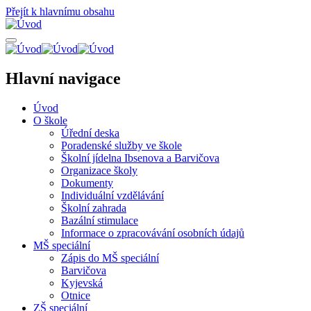
Přejít k hlavnímu obsahu
Hlavní navigace
Úvod
O škole
Úřední deska
Poradenské služby ve škole
Školní jídelna Ibsenova a Barvičova
Organizace školy
Dokumenty
Individuální vzdělávání
Školní zahrada
Bazální stimulace
Informace o zpracovávání osobních údajů
MŠ speciální
Zápis do MŠ speciální
Barvičova
Kyjevská
Otnice
ZŠ speciální