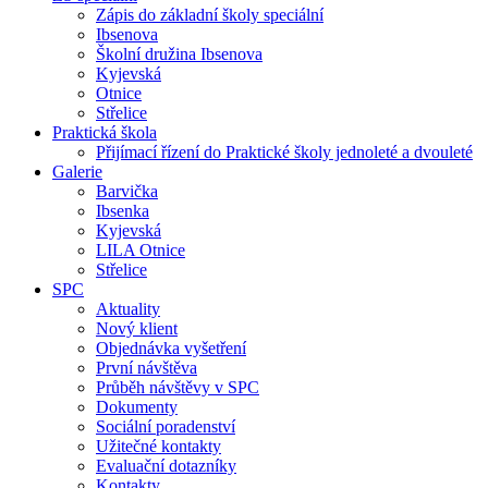
Zápis do základní školy speciální
Ibsenova
Školní družina Ibsenova
Kyjevská
Otnice
Střelice
Praktická škola
Přijímací řízení do Praktické školy jednoleté a dvouleté
Galerie
Barvička
Ibsenka
Kyjevská
LILA Otnice
Střelice
SPC
Aktuality
Nový klient
Objednávka vyšetření
První návštěva
Průběh návštěvy v SPC
Dokumenty
Sociální poradenství
Užitečné kontakty
Evaluační dotazníky
Kontakty