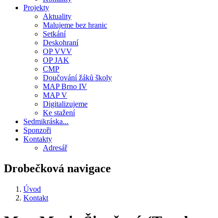
Projekty
Aktuality
Malujeme bez hranic
Setkání
Deskohraní
OP VVV
OP JAK
CMP
Doučování žáků školy
MAP Brno IV
MAP V
Digitalizujeme
Ke stažení
Sedmikráska...
Sponzoři
Kontakty
Adresář
Drobečková navigace
Úvod
Kontakt