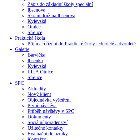
Zápis do základní školy speciální
Ibsenova
Školní družina Ibsenova
Kyjevská
Otnice
Střelice
Praktická škola
Přijímací řízení do Praktické školy jednoleté a dvouleté
Galerie
Barvička
Ibsenka
Kyjevská
LILA Otnice
Střelice
SPC
Aktuality
Nový klient
Objednávka vyšetření
První návštěva
Průběh návštěvy v SPC
Dokumenty
Sociální poradenství
Užitečné kontakty
Evaluační dotazníky
Kontakty