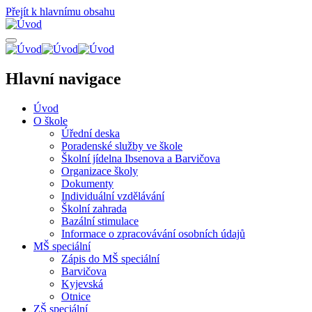
Přejít k hlavnímu obsahu
Hlavní navigace
Úvod
O škole
Úřední deska
Poradenské služby ve škole
Školní jídelna Ibsenova a Barvičova
Organizace školy
Dokumenty
Individuální vzdělávání
Školní zahrada
Bazální stimulace
Informace o zpracovávání osobních údajů
MŠ speciální
Zápis do MŠ speciální
Barvičova
Kyjevská
Otnice
ZŠ speciální