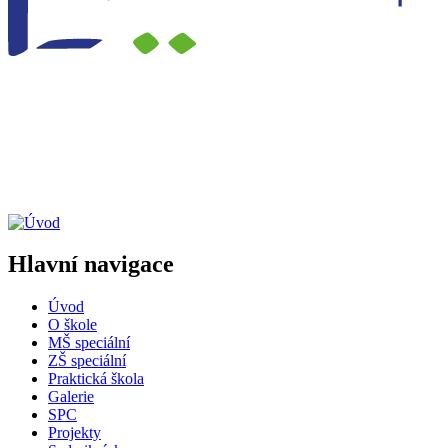
Hlavní navigace
Úvod
O škole
MŠ speciální
ZŠ speciální
Praktická škola
Galerie
SPC
Projekty