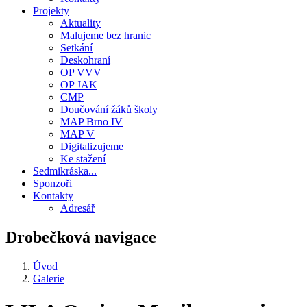
Projekty
Aktuality
Malujeme bez hranic
Setkání
Deskohraní
OP VVV
OP JAK
CMP
Doučování žáků školy
MAP Brno IV
MAP V
Digitalizujeme
Ke stažení
Sedmikráska...
Sponzoři
Kontakty
Adresář
Drobečková navigace
Úvod
Galerie