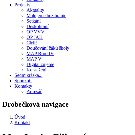
Projekty
Aktuality
Malujeme bez hranic
Setkání
Deskohraní
OP VVV
OP JAK
CMP
Doučování žáků školy
MAP Brno IV
MAP V
Digitalizujeme
Ke stažení
Sedmikráska...
Sponzoři
Kontakty
Adresář
Drobečková navigace
Úvod
Kontakt