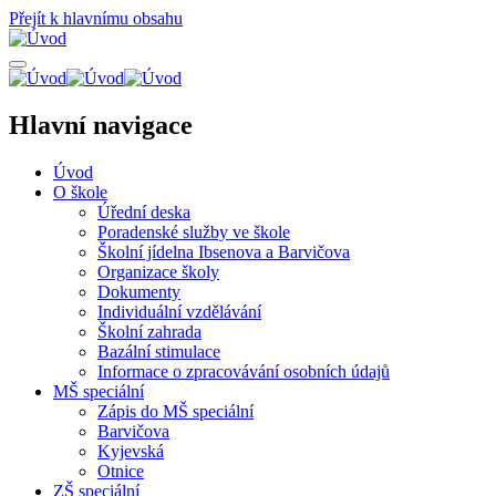
Přejít k hlavnímu obsahu
Hlavní navigace
Úvod
O škole
Úřední deska
Poradenské služby ve škole
Školní jídelna Ibsenova a Barvičova
Organizace školy
Dokumenty
Individuální vzdělávání
Školní zahrada
Bazální stimulace
Informace o zpracovávání osobních údajů
MŠ speciální
Zápis do MŠ speciální
Barvičova
Kyjevská
Otnice
ZŠ speciální