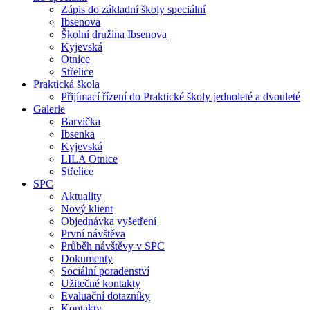
Zápis do základní školy speciální
Ibsenova
Školní družina Ibsenova
Kyjevská
Otnice
Střelice
Praktická škola
Přijímací řízení do Praktické školy jednoleté a dvouleté
Galerie
Barvička
Ibsenka
Kyjevská
LILA Otnice
Střelice
SPC
Aktuality
Nový klient
Objednávka vyšetření
První návštěva
Průběh návštěvy v SPC
Dokumenty
Sociální poradenství
Užitečné kontakty
Evaluační dotazníky
Kontakty