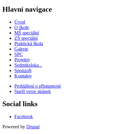
Hlavní navigace
Úvod
O škole
MŠ speciální
ZŠ speciální
Praktická škola
Galerie
SPC
Projekty
Sedmikráska...
Sponzoři
Kontakty
Prohlášení o přístupnosti
Starší verze stránek
Menu
patičky
Social links
Facebook
Powered by
Drupal