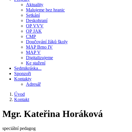
Aktuality
Malujeme bez hranic
Setkání
Deskohraní
OP VVV
OP JAK
CMP
Doučování žáků školy
MAP Brno IV
MAP V
Digitalizujeme
Ke stažení
Sedmikráska...
Sponzoři
Kontakty
Adresář
Úvod
Kontakt
Drobečková
navigace
Mgr. Kateřina Horáková
speciální pedagog