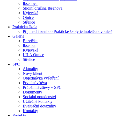
Ibsenova
Školní družina Ibsenova
Kyjevská
Otnice
Střelice
Praktická škola
Přijímací řízení do Praktické školy jednoleté a dvouleté
Galerie
Barvička
Ibsenka
Kyjevská
LILA Otnice
Střelice
SPC
Aktuality
Nový klient
Objednávka vyšetření
První návštěva
Průběh návštěvy v SPC
Dokumenty
Sociální poradenství
Užitečné kontakty
Evaluační dotazníky
Kontakty
Projekty