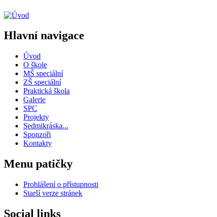
Hlavní navigace
Úvod
O škole
MŠ speciální
ZŠ speciální
Praktická škola
Galerie
SPC
Projekty
Sedmikráska...
Sponzoři
Kontakty
Menu patičky
Prohlášení o přístupnosti
Starší verze stránek
Social links