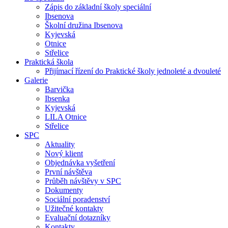
Zápis do základní školy speciální
Ibsenova
Školní družina Ibsenova
Kyjevská
Otnice
Střelice
Praktická škola
Přijímací řízení do Praktické školy jednoleté a dvouleté
Galerie
Barvička
Ibsenka
Kyjevská
LILA Otnice
Střelice
SPC
Aktuality
Nový klient
Objednávka vyšetření
První návštěva
Průběh návštěvy v SPC
Dokumenty
Sociální poradenství
Užitečné kontakty
Evaluační dotazníky
Kontakty