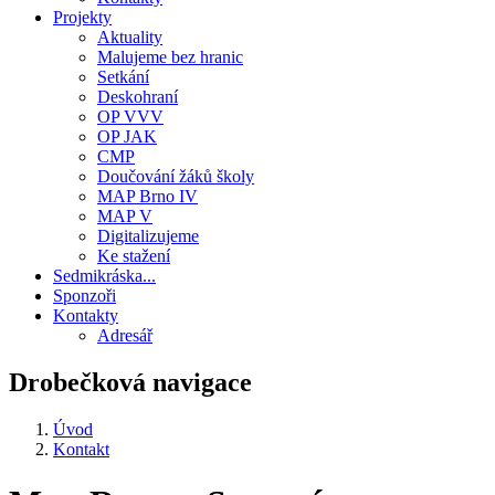
Projekty
Aktuality
Malujeme bez hranic
Setkání
Deskohraní
OP VVV
OP JAK
CMP
Doučování žáků školy
MAP Brno IV
MAP V
Digitalizujeme
Ke stažení
Sedmikráska...
Sponzoři
Kontakty
Adresář
Drobečková navigace
Úvod
Kontakt