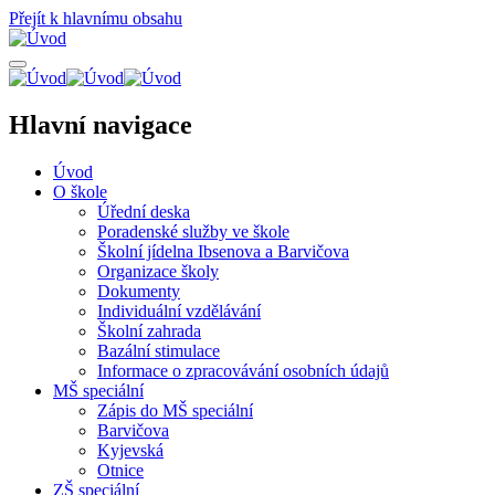
Přejít k hlavnímu obsahu
Hlavní navigace
Úvod
O škole
Úřední deska
Poradenské služby ve škole
Školní jídelna Ibsenova a Barvičova
Organizace školy
Dokumenty
Individuální vzdělávání
Školní zahrada
Bazální stimulace
Informace o zpracovávání osobních údajů
MŠ speciální
Zápis do MŠ speciální
Barvičova
Kyjevská
Otnice
ZŠ speciální