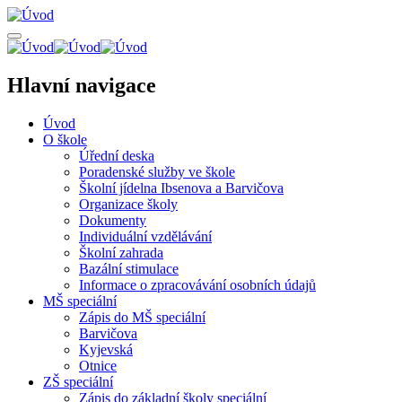
Přejít
k
hlavnímu
obsahu
Hlavní navigace
Úvod
O škole
Úřední deska
Poradenské služby ve škole
Školní jídelna Ibsenova a Barvičova
Organizace školy
Dokumenty
Individuální vzdělávání
Školní zahrada
Bazální stimulace
Informace o zpracovávání osobních údajů
MŠ speciální
Zápis do MŠ speciální
Barvičova
Kyjevská
Otnice
ZŠ speciální
Zápis do základní školy speciální