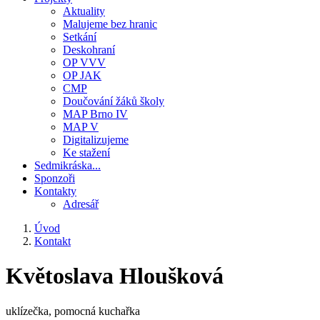
Aktuality
Malujeme bez hranic
Setkání
Deskohraní
OP VVV
OP JAK
CMP
Doučování žáků školy
MAP Brno IV
MAP V
Digitalizujeme
Ke stažení
Sedmikráska...
Sponzoři
Kontakty
Adresář
Úvod
Kontakt
Drobečková
navigace
Květoslava Hloušková
uklízečka, pomocná kuchařka