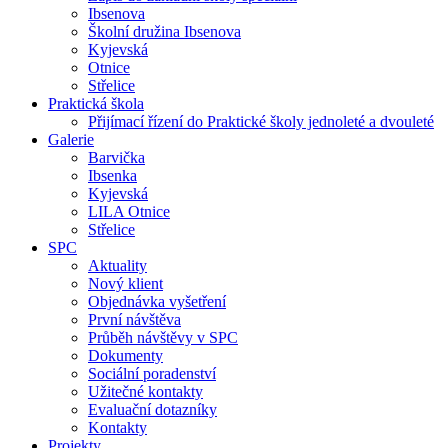
Ibsenova
Školní družina Ibsenova
Kyjevská
Otnice
Střelice
Praktická škola
Přijímací řízení do Praktické školy jednoleté a dvouleté
Galerie
Barvička
Ibsenka
Kyjevská
LILA Otnice
Střelice
SPC
Aktuality
Nový klient
Objednávka vyšetření
První návštěva
Průběh návštěvy v SPC
Dokumenty
Sociální poradenství
Užitečné kontakty
Evaluační dotazníky
Kontakty
Projekty