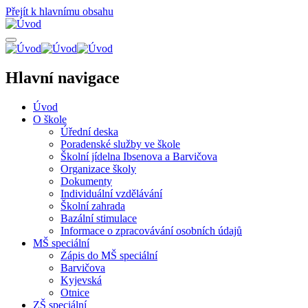
Přejít k hlavnímu obsahu
Hlavní navigace
Úvod
O škole
Úřední deska
Poradenské služby ve škole
Školní jídelna Ibsenova a Barvičova
Organizace školy
Dokumenty
Individuální vzdělávání
Školní zahrada
Bazální stimulace
Informace o zpracovávání osobních údajů
MŠ speciální
Zápis do MŠ speciální
Barvičova
Kyjevská
Otnice
ZŠ speciální