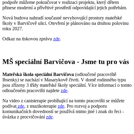
podpoře můžeme pokračovat v realizaci projektu, který dětem
přinese moderní a přívětivé prostředí odpovídající jejich potřebám.
Nová budova nahradí současné nevyhovující prostory mateřské
školy v Barvičově ulici. Otevření je plánováno na druhou polovinu
roku 2027.
Odkaz na tiskovou zprávu
zde
.
MŠ speciální Barvičova - Jsme tu pro vás
Mateřská škola speciální Barvičova
(odloučené pracoviště
Ibsenky
)
se nachází v Masarykově čtvrti. V domě rodinného typu
jsou zřízeny 3 třídy mateřské školy speciální. Více informací o tomto
odloučeném pracovišti najdete
zde
.
Na video z canisterapie probíhající na tomto pracovišti se můžete
podívat
zde
, z muzikoterapie
zde
. Pro rozvoj a podporu
komunikačních dovedností se používá mimo jiné i znak do řeci -
úvázka z procvičování
zde
.