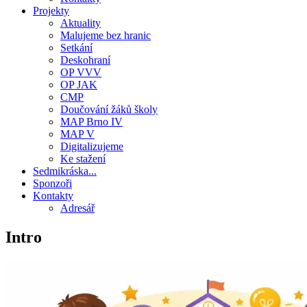
Projekty
Aktuality
Malujeme bez hranic
Setkání
Deskohraní
OP VVV
OP JAK
CMP
Doučování žáků školy
MAP Brno IV
MAP V
Digitalizujeme
Ke stažení
Sedmikráska...
Sponzoři
Kontakty
Adresář
Intro