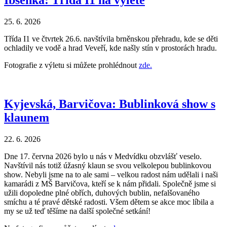
Ibsenka: Třída I1 na výletě
25. 6. 2026
Třída I1 ve čtvrtek 26.6. navštívila brněnskou přehradu, kde se děti
ochladily ve vodě a hrad Veveří, kde našly stín v prostorách hradu.
Fotografie z výletu si můžete prohlédnout
zde.
Kyjevská, Barvičova: Bublinková show s
klaunem
22. 6. 2026
Dne 17. června 2026 bylo u nás v Medvídku obzvlášť veselo.
Navštívil nás totiž úžasný klaun se svou velkolepou bublinkovou
show. Nebyli jsme na to ale sami – velkou radost nám udělali i naši
kamarádi z MŠ Barvičova, kteří se k nám přidali. Společně jsme si
užili dopoledne plné obřích, duhových bublin, nefalšovaného
smíchu a té pravé dětské radosti. Všem dětem se akce moc líbila a
my se už teď těšíme na další společné setkání!