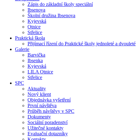
Zápis do základní školy speciální
Ibsenova
Školní družina Ibsenova
Kyjevská
Otnice
Střelice
Praktická škola
Přijímací řízení do Praktické školy jednoleté a dvouleté
Galerie
Barvička
Ibsenka
Kyjevská
LILA Otnice
Střelice
SPC
Aktuality
Nový klient
Objednávka vyšetření
První návštěva
Průběh návštěvy v SPC
Dokumenty
Sociální poradenství
Užitečné kontakty
Evaluační dotazníky
Kontakty