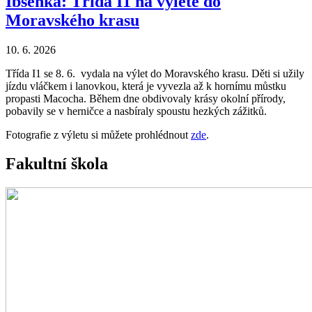
Ibsenka: Třída I1 na výletě do
Moravského krasu
10. 6. 2026
Třída I1 se 8. 6. vydala na výlet do Moravského krasu. Děti si užily
jízdu vláčkem i lanovkou, která je vyvezla až k hornímu můstku
propasti Macocha. Během dne obdivovaly krásy okolní přírody,
pobavily se v herničce a nasbíraly spoustu hezkých zážitků.
Fotografie z výletu si můžete prohlédnout
zde
.
Fakultní škola