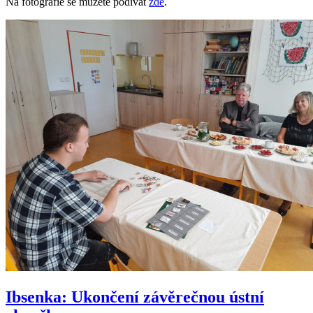
Na fotografie se můžete podívat
zde
.
Ibsenka: Ukončení závěrečnou ústní